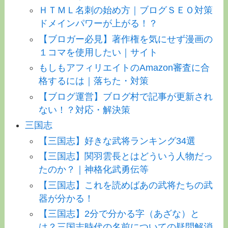
ＨＴＭＬ名刺の始め方｜ブログＳＥＯ対策
ドメインパワーが上がる！？
【ブロガー必見】著作権を気にせず漫画の
１コマを使用したい｜サイト
もしもアフィリエイトのAmazon審査に合
格するには｜落ちた・対策
【ブログ運営】ブログ村で記事が更新され
ない！？対応・解決策
三国志
【三国志】好きな武将ランキング34選
【三国志】関羽雲長とはどういう人物だっ
たのか？｜神格化武勇伝等
【三国志】これを読めばあの武将たちの武
器が分かる！
【三国志】2分で分かる字（あざな）と
は？三国志時代の名前についての疑問解消