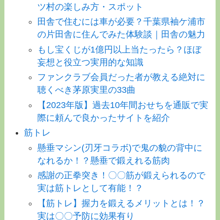
ツ村の楽しみ方・スポット
田舎で住むには車が必要？千葉県袖ケ浦市
の片田舎に住んでみた体験談｜田舎の魅力
もし宝くじが1億円以上当たったら？ほぼ
妄想と役立つ実用的な知識
ファンクラブ会員だった者が教える絶対に
聴くべき茅原実里の33曲
【2023年版】過去10年間おせちを通販で実
際に頼んで良かったサイトを紹介
筋トレ
懸垂マシン(刃牙コラボ)で鬼の貌の背中に
なれるか！？懸垂で鍛えれる筋肉
感謝の正拳突き！〇〇筋が鍛えられるので
実は筋トレとして有能！？
【筋トレ】握力を鍛えるメリットとは！？
実は〇〇予防に効果有り