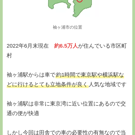
袖ヶ浦市の位置
2022年6月末現在
約6.5万人
が住んでいる市区町
村
袖ヶ浦駅からは車で
約1時間
で
東京駅や横浜駅
な
どに行けるとても立地条件が良く
人気な地域です
袖ヶ浦駅は非常に東京湾に近い位置にあるので交
通の便が快適
しかし今回は田舎での車の必要性の有無なので当