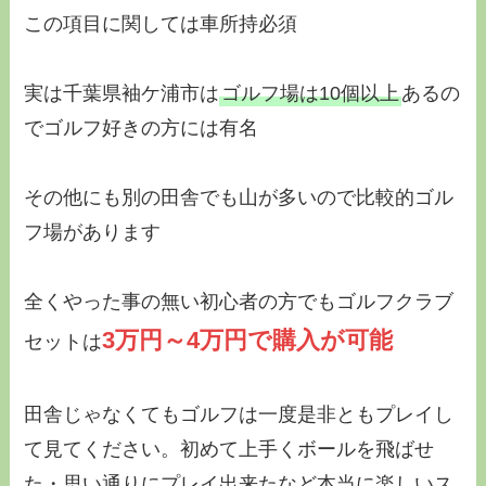
この項目に関しては
車所持必須
実は千葉県袖ケ浦市は
ゴルフ場は10個以上
あるの
でゴルフ好きの方には有名
その他にも別の田舎でも山が多いので比較的ゴル
フ場があります
全くやった事の無い初心者の方でもゴルフクラブ
3万円～4万円で購入が可能
セットは
田舎じゃなくてもゴルフは一度是非ともプレイし
て見てください。
初めて上手くボールを飛ばせ
た
・
思い通りにプレイ出来た
など本当に楽しいス