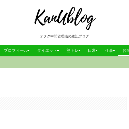
オタク中間管理職の雑記ブログ
プロフィール
ダイエット
筋トレ
日常
仕事
お
。